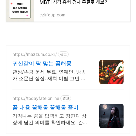
MBTI 성격 유형 검사 무료로 해보기
ezlifetip.com
https://mazzum.co.kr/
광고
귀신같이 딱 맞는 꿈해몽
관상/손금 운세 무료. 연예인, 방송
가 소문난 점집. 재회 이별 고민 끝!
24시간 공짜 상담, 무료운세, 전화
신점, 전화사주, 타로
https://todayfate.online
광고
꿈 내용 꿈해몽 꿈해몽 풀이
기억나는 꿈을 입력하고 장면과 상
징에 담긴 의미를 확인하세요. 간
밤의 꿈에 담긴 상징과 흐름을 하
나씩 풀이