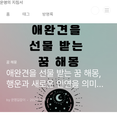
본문 바로가기
운명의 지침서
홈
태그
방명록
꿈 해몽
애완견을 선물 받는 꿈 해몽,
행운과 새로운 인연을 의미하
는 길몽
by 운명길잡이
2025. 1. 31.