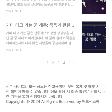
주 바로가기더 많은 꿈 해몽 보기전학 가는 꿈의 일
결단력, 보호 등을 상징하는 도구로 해석됩니다. 하
반적 해석전학 꿈 해몽: 변화에 대한 두려움과 기대
지만 이 꿈에서는 딸이 칼을 물고 부러뜨리고, 입에
전학 가는 꿈은 주로 변화와 새로운 환경에 대한 두
2024. 10. 1.
서 피를 흘린다는 장면이 나타났습니다. 이는 단순
려움 또는 기대를 반영합니다. 학교는 삶의 중요한
한 부러진 칼의 상징을 넘어서 더 깊은 상징적 메시
사회적 환경 중 하나로, 전학을 가는 꿈은 그 환경..
지를 담고 있을 수 있습니다. 이 글에서는 칼이 부러
가마 타고 가는 꿈 해몽: 죽음과 관련된 상징의 의미
지는 꿈의 해석과 더불어 피와 가족 구성원의 등장
가마 타고 가는 꿈은 전통적으로 강한 상징성을 지
에 대한 의미를 살펴보겠습니다.운세, 사주, 꿈 해
닌 꿈 중 하나로 여겨집니다. 이 꿈이 실제로 죽음을
몽, 별자리 등 다양한 정보를 무료로 확인하세요!무
의미하는지에 대해 많은 사람들이 궁금해하며 검색
료 운세 사주 바로가기더 많은 꿈 해몽 보기칼이 부
하는 주제이기도 합니다. 가마는 과거에 높은 신분
러지는 꿈의 일반적 해석칼의 상징성: 권력과 결단
2024. 10. 1.
의 사람들이 사용하던 이동 수단으로, 권위와 명예,
력칼은 꿈에서 흔히 권력과 결단력, 그리고 방어를
혹은 중대한 전환을 상징합니다. 그러나 죽음과 관
상징합니다. 따라서 칼이 부러지는 꿈은 이러한 힘
련된 의미를 가진 경우도 있어, 이에 대한 다양한 해
1
2
3
4
이나 결단력이 ..
석이 존재합니다. 이 글에서는 가마 타고 가는 꿈의
상징적 의미를 분석하고, 그 해석을 통해 꿈의 메시
지를 명확히 알아보겠습니다.운세, 사주, 꿈 해몽,
별자리 등 다양한 정보를 무료로 확인하세요!무료
※ 본 사이트의 모든 정보는 참고용이며, 무단 복제 및 배포 시 법
운세 사주 바로가기더 많은 꿈 해몽 보기가마 타고
적 책임이 따를 수 있습니다. 정보 활용 시 최종 확인은 반드시 관
가는 꿈의 일반적 해석가마의 상징성: 권위와 명예
련 기관을 통해 진행하시기 바랍니다.
의 상징가마는 전통적으로 신분이 높은 사람들이 타
Copyrights © 2024 All Rights Reserved by 애드센스팜
고 다니던 이동..