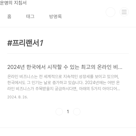
본문 바로가기
운명의 지침서
홈
태그
방명록
프리랜서
1
2024년 한국에서 시작할 수 있는 최고의 온라인 비즈니스 아이디어 5가지
온라인 비즈니스는 전 세계적으로 지속적인 성장세를 보이고 있으며,
한국에서도 그 인기는 날로 증가하고 있습니다. 2024년에는 어떤 온
라인 비즈니스가 주목받을지 궁금하시다면, 아래의 5가지 아이디어를
참고해보세요. 이 글은 여러분이 새로운 비즈니스를 시작하는 데 필요
2024. 8. 26.
한 정보와 동기를 제공할 것입니다.1. 온라인 교육 플랫폼비대면 교육의
수요는 2024년에도 계속해서 증가할 것으로 예상됩니다. 특히 한국에
1
서는 영어, 코딩, 디자인 등 다양한 분야에서 온라인 교육 플랫폼이 인
기를 끌고 있습니다. 온라인 강의나 튜터링 서비스를 제공하는 웹사이
트나 앱을 개발하여, 개인이나 소규모 그룹을 대상으로 한 강의를 진행
할 수 있습니다. 이러한 플랫폼은 한 번 구축하면 지속적으로 수익을 창