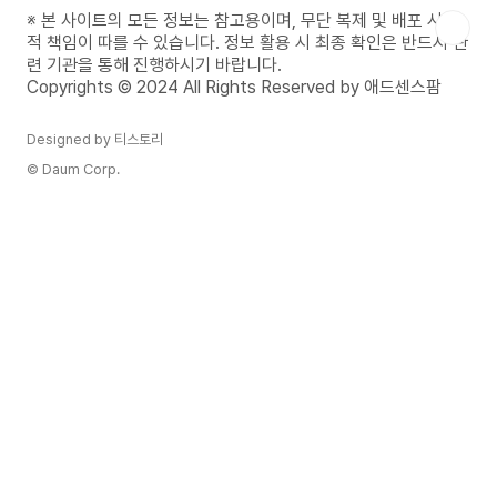
받는 꿈이 가지는 다양한 의미와 현실에서 어떤 변
※ 본 사이트의 모든 정보는 참고용이며, 무단 복제 및 배포 시 법
화가 예상되는지 자세히 알아보겠습니다.애완견을
적 책임이 따를 수 있습니다. 정보 활용 시 최종 확인은 반드시 관
선물 받는 꿈 해몽1. 애완견을 선물 받는 꿈의 기본
련 기관을 통해 진행하시기 바랍니다.
의미강아지는 일반적으로 사랑, 신뢰, 행복, 충성심
Copyrights © 2024 All Rights Reserved by 애드센스팜
을 상징하는 동물입..
Designed by 티스토리
© Daum Corp.