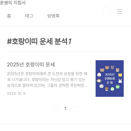
본문 바로가기
운명의 지침서
홈
태그
방명록
호랑이띠 운세 분석
1
2025년 호랑이띠 운세
2025년은 호랑이띠에게 큰 도전과 성장을 위한 해
로 다가옵니다. 호랑이띠는 자신감 있고 용기 있는
성격으로 알려져 있으며, 그들의 강력한 추진력은
올해 큰 성과로 이어질 것입니다. 하지만 지나친 자
2024. 10. 9.
신감이 오히려 문제가 될 수 있으니, 주변 상황을 신
중하게 고려하는 것이 필요합니다. 이번 글에서는
호랑이띠의 2025년 운세를 분석하여 금전운, 연애
1
운, 건강운, 직업운 등에서의 성공적인 방향을 제시
하겠습니다.2025년 운세가 궁금하신가요? 무료로
운세와 사주 정보를 자세하게 확인해 보세요!무료