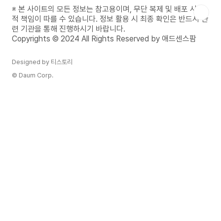
운세 사주 바로가기호랑이띠란?호랑이띠는 12 간
※ 본 사이트의 모든 정보는 참고용이며, 무단 복제 및 배포 시 법
지 중 세 번째에 해당하며, 용기와 카리스마, 리더십
적 책임이 따를 수 있습니다. 정보 활용 시 최종 확인은 반드시 관
을 상징하는 띠입니다. 호랑이띠에 속하는 사람들은
련 기관을 통해 진행하시기 바랍니다.
1926년, 1938년, 1950년, 1962년, 1974년, 19..
Copyrights © 2024 All Rights Reserved by 애드센스팜
Designed by 티스토리
© Daum Corp.